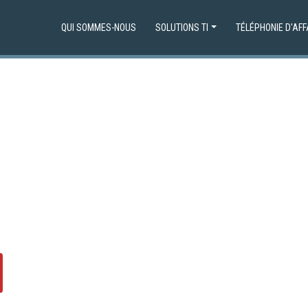
QUI SOMMES-NOUS
SOLUTIONS TI
TÉLÉPHONIE D'AFF
ervices informatiques
eprises.
vos besoins en matière d’équipement informatique,