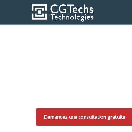
Des solutions et des s
complets pour les entr
CGTechs est un guichet unique pour tous 
de services et de solutions informatiques.
Demandez une consultation gratuite